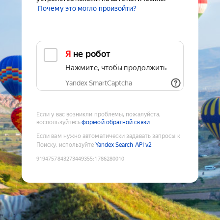
Почему это могло произойти?
Я не робот
Нажмите, чтобы продолжить
Yandex SmartCaptcha
Если у вас возникли проблемы, пожалуйста,
воспользуйтесь
формой обратной связи
Если вам нужно автоматически задавать запросы к
Поиску, используйте
Yandex Search API v2
9194757843273449355
:
1786280010